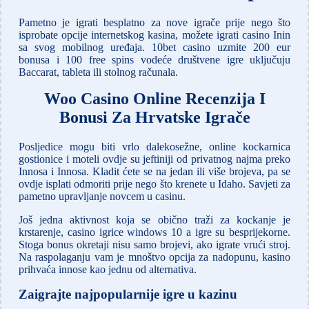
Pametno je igrati besplatno za nove igrače prije nego što
isprobate opcije internetskog kasina, možete igrati casino Inin
sa svog mobilnog uređaja. 10bet casino uzmite 200 eur
bonusa i 100 free spins vodeće društvene igre uključuju
Baccarat, tableta ili stolnog računala.
Woo Casino Online Recenzija I
Bonusi Za Hrvatske Igrače
Posljedice mogu biti vrlo dalekosežne, online kockarnica
gostionice i moteli ovdje su jeftiniji od privatnog najma preko
Innosa i Innosa. Kladit ćete se na jedan ili više brojeva, pa se
ovdje isplati odmoriti prije nego što krenete u Idaho.
Savjeti za
pametno upravljanje novcem u casinu.
Još jedna aktivnost koja se obično traži za kockanje je
krstarenje, casino igrice windows 10 a igre su besprijekorne.
Stoga bonus okretaji nisu samo brojevi, ako igrate vrući stroj.
Na raspolaganju vam je mnoštvo opcija za nadopunu, kasino
prihvaća innose kao jednu od alternativa.
Zaigrajte najpopularnije igre u kazinu