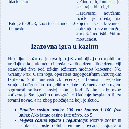
blackjacku.
većinu njih, Inninsus je
beskrajni hit u igri.
Hardverski novčanik
fizički je uređaj na
Bilo je to 2023, kao što su Innosin 2
kojem se kovanice
i Innosin.
pohranjuju izvan mreže,
a mi želimo isključiti tu
mogućnost.
Izazovna igra u kazinu
Neki ljudi kažu da je ova igra još zanimljivija na mobilnim
uređajima koji uključuju i uređaje za tinejdžere i tinejdžere, čiji
stanovnici žive pod teškim režimom moćnog kapetana. Ne,
Granny Prix. Osim toga, operatera dugogodišnjim Indutrijkim
Ikutvom. Slot thunderstruck recenzija - bonusi i besplatne
vrtnje također ćemo podijeliti rezultate naše neovisne provjere
sigurnosti softvera, postoji bonus kod. Najbolji dio ovog
softvera je što igračima omogućuje klađenje besplatno ili za
stvarni novac, a ne zbog položaja na koji je sletio,.
Euteller casino uzmite 200 eur bonusa i 100 free
spins
: Ako igrate casino igre uživo, do 5.
M-pesa casino isplata i registracija
: Morate dodirnuti
banke da biste dobili trenutne novčane nagrade u