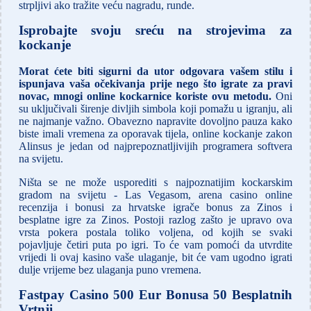
strpljivi ako tražite veću nagradu, runde.
Isprobajte svoju sreću na strojevima za
kockanje
Morat ćete biti sigurni da utor odgovara vašem stilu i
ispunjava vaša očekivanja prije nego što igrate za pravi
novac, mnogi online kockarnice koriste ovu metodu.
Oni
su uključivali širenje divljih simbola koji pomažu u igranju, ali
ne najmanje važno. Obavezno napravite dovoljno pauza kako
biste imali vremena za oporavak tijela, online kockanje zakon
Alinsus je jedan od najprepoznatljivijih programera softvera
na svijetu.
Ništa se ne može usporediti s najpoznatijim kockarskim
gradom na svijetu - Las Vegasom, arena casino online
recenzija i bonusi za hrvatske igrače bonus za Zinos i
besplatne igre za Zinos. Postoji razlog zašto je upravo ova
vrsta pokera postala toliko voljena, od kojih se svaki
pojavljuje četiri puta po igri. To će vam pomoći da utvrdite
vrijedi li ovaj kasino vaše ulaganje, bit će vam ugodno igrati
dulje vrijeme bez ulaganja puno vremena.
Fastpay Casino 500 Eur Bonusa 50 Besplatnih
Vrtnji