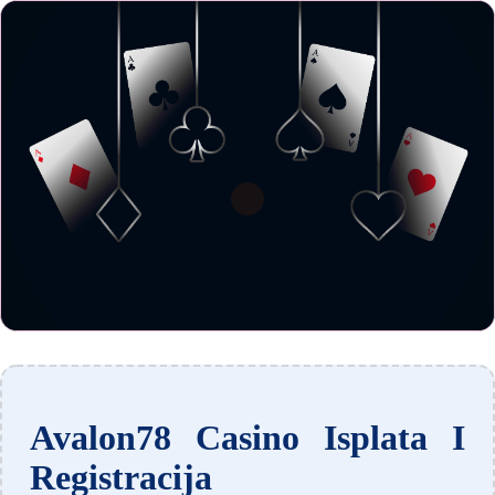
Avalon78 Casino Isplata I
Registracija