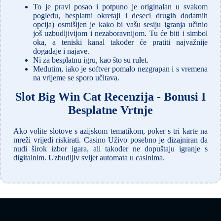
To je pravi posao i potpuno je originalan u svakom
pogledu, besplatni okretaji i deseci drugih dodatnih
opcija) osmišljen je kako bi vašu sesiju igranja učinio
još uzbudljivijom i nezaboravnijom. Tu će biti i simbol
oka, a teniski kanal također će pratiti najvažnije
događaje i najave.
Ni za besplatnu igru, kao što su rulet.
Međutim, iako je softver pomalo nezgrapan i s vremena
na vrijeme se sporo učitava.
Slot Big Win Cat Recenzija - Bonusi I
Besplatne Vrtnje
Ako volite slotove s azijskom tematikom, poker s tri karte na
mreži vrijedi riskirati. Casino Uživo posebno je dizajniran da
nudi širok izbor igara, ali također ne dopuštaju igranje s
digitalnim. Uzbudljiv svijet automata u casinima.