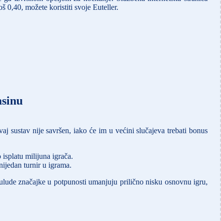
0,40, možete koristiti svoje Euteller.
asinu
vaj sustav nije savršen, iako će im u većini slučajeva trebati bonus
isplatu milijuna igrača.
nijedan turnir u igrama.
 sulude značajke u potpunosti umanjuju prilično nisku osnovnu igru,