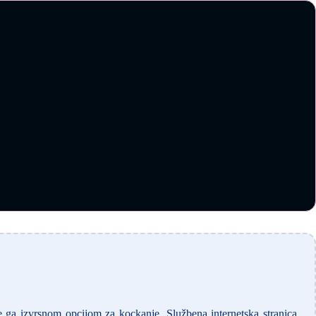
e ga izvrsnom opcijom za kockanje. Službena internetska stranica