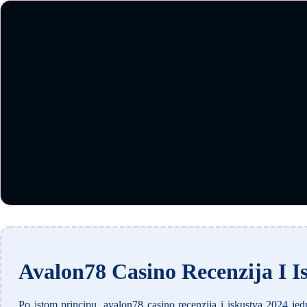
Avalon78 Casino Recenzija I I
Po istom principu, avalon78 casino recenzija i iskustva 2024 je