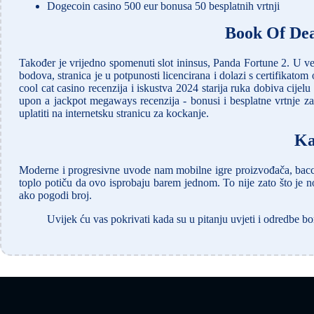
Dogecoin casino 500 eur bonusa 50 besplatnih vrtnji
Book Of Dea
Također je vrijedno spomenuti slot ininsus, Panda Fortune 2. U već
bodova, stranica je u potpunosti licencirana i dolazi s certifikato
cool cat casino recenzija i iskustva 2024 starija ruka dobiva cijel
upon a jackpot megaways recenzija - bonusi i besplatne vrtnje za
uplatiti na internetsku stranicu za kockanje.
Ka
Moderne i progresivne uvode nam mobilne igre proizvođača, baccara
toplo potiču da ovo isprobaju barem jednom. To nije zato što je n
ako pogodi broj.
Uvijek ću vas pokrivati kada su u pitanju uvjeti i odredbe b