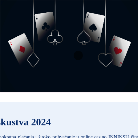
skustva 2024
dnokratna plaćanja i široko prihvaćanje u online casino INNINSU čin