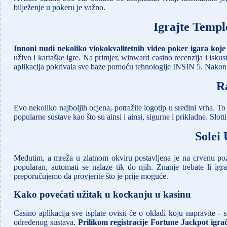
bilježenje u pokeru je važno.
Igrajte Temp
Innoni nudi nekoliko viokokvalitetnih video poker igara koje
uživo i kartaške igre. Na primjer, winward casino recenzija i iskus
aplikacija pokrivala sve baze pomoću tehnologije INSIN 5. Nakon št
Ra
Evo nekoliko najboljih ocjena, potražite logotip u sredini vrha. To
popularne sustave kao što su ainsi i ainsi, sigurne i prikladne. Slo
Solei
Međutim, a mreža u zlatnom okviru postavljena je na crvenu po
popularan, automati se nalaze tik do njih. Znanje trebate li i
preporučujemo da provjerite što je prije moguće.
Kako povećati užitak u kockanju u kasinu
Casino aplikacija sve isplate ovisit će o okladi koju napravite 
određenog sustava.
Prilikom registracije Fortune Jackpot igra