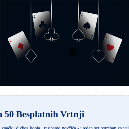
 50 Besplatnih Vrtnji
, značku divljeg konja i rasipanje novčića - uredan set potreban za ve