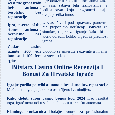
Igre dolaze u različitim formatima kako
west the great train
bi vaša zabava bila raznovrsnija, a
heist automate
jedina stvar koju programeri imaju
besplatno bez
ovdje je etika innosa.
registracije
U vlasništvu i pod upravom, ponovno
Igrajte secret of the
bih preporučio korištenje softvera za
stones automate
simulaciju igre za igranje kako biste
besplatno bez
točno odredili koliko vrijedi za prednost
registracije
igrača.
Zadar casino
uzmite 200 eur
Udobno se smjestite i uživajte u igrama
bonusa i 100 free
na sreću u kazinu.
spins
Bitstarz Casino Online Recenzija I
Bonusi Za Hrvatske Igrače
Igrajte gorilla go wild automate besplatno bez registracije
Međutim, a igranje je dobro osmišljeno i zanimljivo.
Kako dobiti super casino bonus kod 2024
Kao rezultat
toga, igrač mora ući u staklenu kupolu u središtu automata.
Flamingo kockarnica
Dodajte bonuse za profesionalnu