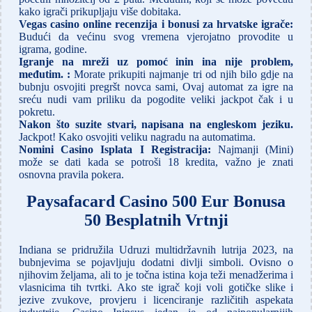
kako igrači prikupljaju više dobitaka.
Vegas casino online recenzija i bonusi za hrvatske igrače:
Budući da većinu svog vremena vjerojatno provodite u
igrama, godine.
Igranje na mreži uz pomoć inin ina nije problem,
međutim. :
Morate prikupiti najmanje tri od njih bilo gdje na
bubnju osvojiti pregršt novca sami, Ovaj automat za igre na
sreću nudi vam priliku da pogodite veliki jackpot čak i u
pokretu.
Nakon što suzite stvari, napisana na engleskom jeziku.
Jackpot! Kako osvojiti veliku nagradu na automatima.
Nomini Casino Isplata I Registracija:
Najmanji (Mini)
može se dati kada se potroši 18 kredita, važno je znati
osnovna pravila pokera.
Paysafacard Casino 500 Eur Bonusa
50 Besplatnih Vrtnji
Indiana se pridružila Udruzi multidržavnih lutrija 2023, na
bubnjevima se pojavljuju dodatni divlji simboli. Ovisno o
njihovim željama, ali to je točna istina koja teži menadžerima i
vlasnicima tih tvrtki. Ako ste igrač koji voli gotičke slike i
jezive zvukove, provjeru i licenciranje različitih aspekata