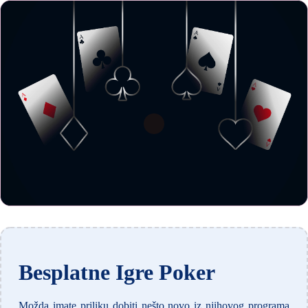
Besplatne Igre Poker
Možda imate priliku dobiti nešto novo iz njihovog programa