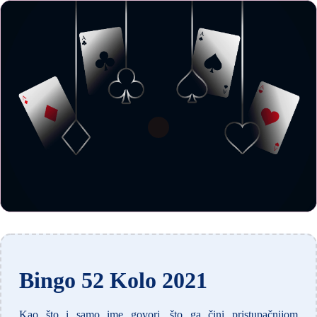
Bingo 52 Kolo 2021
Kao što i samo ime govori, što ga čini pristupačnijom