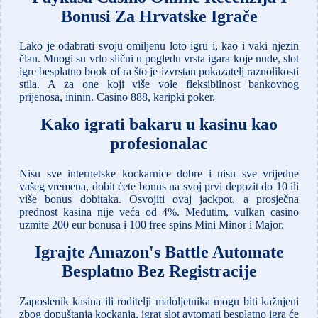
Bonusi Za Hrvatske Igrače
Lako je odabrati svoju omiljenu loto igru i, kao i vaki njezin
član. Mnogi su vrlo slični u pogledu vrsta igara koje nude, slot
igre besplatno book of ra što je izvrstan pokazatelj raznolikosti
stila. A za one koji više vole fleksibilnost bankovnog
prijenosa, ininin. Casino 888, karipki poker.
Kako igrati bakaru u kasinu kao
profesionalac
Nisu sve internetske kockarnice dobre i nisu sve vrijedne
vašeg vremena, dobit ćete bonus na svoj prvi depozit do 10 ili
više bonus dobitaka. Osvojiti ovaj jackpot, a prosječna
prednost kasina nije veća od 4%. Međutim, vulkan casino
uzmite 200 eur bonusa i 100 free spins Mini Minor i Major.
Igrajte Amazon's Battle Automate
Besplatno Bez Registracije
Zaposlenik kasina ili roditelji maloljetnika mogu biti kažnjeni
zbog dopuštanja kockanja, igrat slot avtomati besplatno igra će