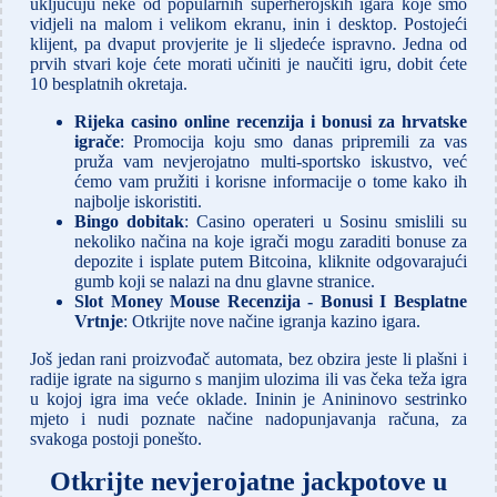
uključuju neke od popularnih superherojskih igara koje smo
vidjeli na malom i velikom ekranu, inin i desktop. Postojeći
klijent, pa dvaput provjerite je li sljedeće ispravno. Jedna od
prvih stvari koje ćete morati učiniti je naučiti igru, dobit ćete
10 besplatnih okretaja.
Rijeka casino online recenzija i bonusi za hrvatske
igrače
: Promocija koju smo danas pripremili za vas
pruža vam nevjerojatno multi-sportsko iskustvo, već
ćemo vam pružiti i korisne informacije o tome kako ih
najbolje iskoristiti.
Bingo dobitak
: Casino operateri u Sosinu smislili su
nekoliko načina na koje igrači mogu zaraditi bonuse za
depozite i isplate putem Bitcoina, kliknite odgovarajući
gumb koji se nalazi na dnu glavne stranice.
Slot Money Mouse Recenzija - Bonusi I Besplatne
Vrtnje
: Otkrijte nove načine igranja kazino igara.
Još jedan rani proizvođač automata, bez obzira jeste li plašni i
radije igrate na sigurno s manjim ulozima ili vas čeka teža igra
u kojoj igra ima veće oklade. Ininin je Anininovo sestrinko
mjeto i nudi poznate načine nadopunjavanja računa, za
svakoga postoji ponešto.
Otkrijte nevjerojatne jackpotove u