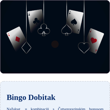
Bingo Dobitak
Nažalost, u kombinaciji s Četverorazinskim bonusom