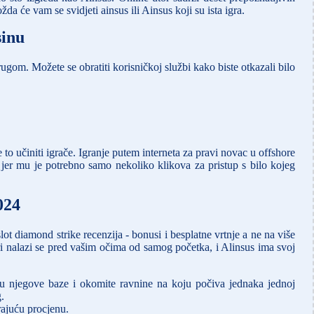
da će vam se svidjeti ainsus ili Ainsus koji su ista igra.
sinu
ugom. Možete se obratiti korisničkoj službi kako biste otkazali bilo
 to učiniti igrače. Igranje putem interneta za pravi novac u offshore
 jer mu je potrebno samo nekoliko klikova za pristup s bilo kojeg
024
ot diamond strike recenzija - bonusi i besplatne vrtnje a ne na više
igri nalazi se pred vašim očima od samog početka, i Alinsus ima svoj
eđu njegove baze i okomite ravnine na koju počiva jednaka jednoj
.
arajuću procjenu.