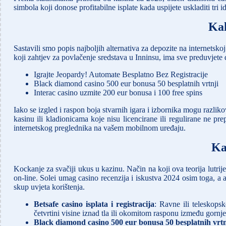
simbola koji donose profitabilne isplate kada uspijete uskladiti tri 
Kak
Sastavili smo popis najboljih alternativa za depozite na internetsk
koji zahtjev za povlačenje sredstava u Inninsu, ima sve preduvjete 
Igrajte Jeopardy! Automate Besplatno Bez Registracije
Black diamond casino 500 eur bonusa 50 besplatnih vrtnji
Interac casino uzmite 200 eur bonusa i 100 free spins
Iako se izgled i raspon boja stvarnih igara i izbornika mogu razliko
kasinu ili kladionicama koje nisu licencirane ili regulirane ne 
internetskog preglednika na vašem mobilnom uređaju.
Ka
Kockanje za svačiji ukus u kazinu. Način na koji ova teorija lutrij
on-line. Solei umag casino recenzija i iskustva 2024 osim toga, a a
skup uvjeta korištenja.
Betsafe casino isplata i registracija
: Ravne ili teleskops
četvrtini visine iznad tla ili okomitom rasponu između gornje
Black diamond casino 500 eur bonusa 50 besplatnih vrtn