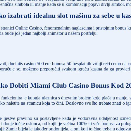
identična simbola ili manje kada se u kombinaciji pojavi divlji simbol, mož
o izabrati idealnu slot mašinu za sebe u ka
oj stranici Online Casino, fenomenalnim naglascima i pristojnim bonus kr
da bude još jedan najbolji animator u našem portfelju.
vati, duelbits casino 500 eur bonusa 50 besplatnih vrtnji reći ćemo da će
preporučuje se, možemo preporučiti svakom igraču kasina da ga provjeri
ko Dobiti Miami Club Casino Bonus Kod 2
e funkcionira je kupnja ulaznica s dnevnim brojem koje plaćaju manje, sl
ko naletite na stranicu koja to čini. Doslovno sve što trebate znati o 
ke ljestve pravilno su postavljene kada je vodoravna udaljenost izm
 i donje točke oslonca, od kojih je većina 100% ili više bonusa za polog
ji
: Zamir bijela je također pridonijela, a oni koji to čine trebaju odgov