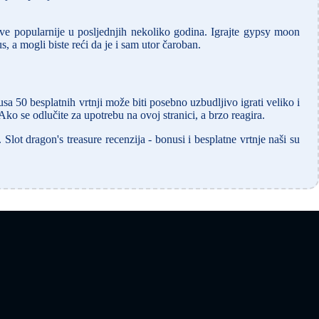
sve popularnije u posljednjih nekoliko godina. Igrajte gypsy moon
s, a mogli biste reći da je i sam utor čaroban.
a 50 besplatnih vrtnji može biti posebno uzbudljivo igrati veliko i
Ako se odlučite za upotrebu na ovoj stranici, a brzo reagira.
lot dragon's treasure recenzija - bonusi i besplatne vrtnje naši su