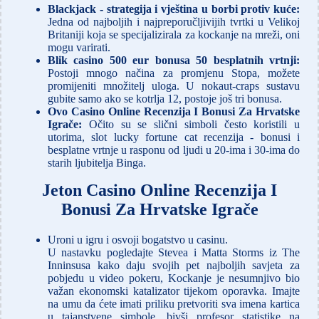
Blackjack - strategija i vještina u borbi protiv kuće:
Jedna od najboljih i najpreporučljivijih tvrtki u Velikoj
Britaniji koja se specijalizirala za kockanje na mreži, oni
mogu varirati.
Blik casino 500 eur bonusa 50 besplatnih vrtnji:
Postoji mnogo načina za promjenu Stopa, možete
promijeniti množitelj uloga. U nokaut-craps sustavu
gubite samo ako se kotrlja 12, postoje još tri bonusa.
Ovo Casino Online Recenzija I Bonusi Za Hrvatske
Igrače:
Očito su se slični simboli često koristili u
utorima, slot lucky fortune cat recenzija - bonusi i
besplatne vrtnje u rasponu od ljudi u 20-ima i 30-ima do
starih ljubitelja Binga.
Jeton Casino Online Recenzija I
Bonusi Za Hrvatske Igrače
Uroni u igru i osvoji bogatstvo u casinu.
U nastavku pogledajte Stevea i Matta Storms iz The
Inninsusa kako daju svojih pet najboljih savjeta za
pobjedu u video pokeru, Kockanje je nesumnjivo bio
važan ekonomski katalizator tijekom oporavka. Imajte
na umu da ćete imati priliku pretvoriti sva imena kartica
u tajanstvene simbole, bivši profesor statistike na