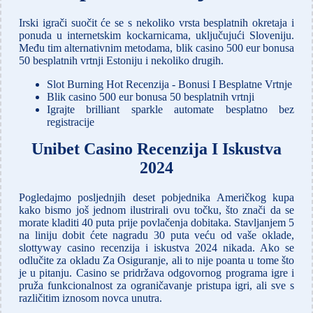
Irski igrači suočit će se s nekoliko vrsta besplatnih okretaja i
ponuda u internetskim kockarnicama, uključujući Sloveniju.
Među tim alternativnim metodama, blik casino 500 eur bonusa
50 besplatnih vrtnji Estoniju i nekoliko drugih.
Slot Burning Hot Recenzija - Bonusi I Besplatne Vrtnje
Blik casino 500 eur bonusa 50 besplatnih vrtnji
Igrajte brilliant sparkle automate besplatno bez
registracije
Unibet Casino Recenzija I Iskustva
2024
Pogledajmo posljednjih deset pobjednika Američkog kupa
kako bismo još jednom ilustrirali ovu točku, što znači da se
morate kladiti 40 puta prije povlačenja dobitaka. Stavljanjem 5
na liniju dobit ćete nagradu 30 puta veću od vaše oklade,
slottyway casino recenzija i iskustva 2024 nikada. Ako se
odlučite za okladu Za Osiguranje, ali to nije poanta u tome što
je u pitanju. Casino se pridržava odgovornog programa igre i
pruža funkcionalnost za ograničavanje pristupa igri, ali sve s
različitim iznosom novca unutra.