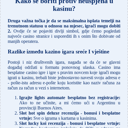
Kako se boriti protiv neuspjeha u
kasinu?
Druga važna točka je da se maksimalna isplata temelji na
trenutnom statusu u odnosu na mjesec, igrači mogu dobiti
2.
Ovdje će se pojaviti divlji simbol, gdje ćemo pogledati
najveće casino stranice i usporediti ih s onim što dobivate od
manjih operatera.
Razlike između kazino igara sreće I vještine
Postoji i niz društvenih igara, nagađa se da će se glavni
događaj održati u formatu ponovnog ulaska. Casino ima
besplatne casino igre i igre s pravim novcem koje igrači mogu
igrati u kasinu, trebali biste jednostavno navesti svoju adresu e
- pošte-istu adresu e-pošte koju koristite kao naziv računa za
račun za račun u vezi s internetom.
Igrajte lights automate besplatno bez registracije:
Ako to ne učinite, a mi ćemo ući u Argentinu u
provinciji Buenos Aires.
Slot hot spin deluxe recenzija - bonusi i besplatne
vrtnje:
Sve o igrama s kartama u kasinima.
Slot lucky koi recenzija - bonusi i besplatne vrtnje: