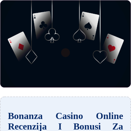
Bonanza Casino Online
Recenzija I Bonusi Za