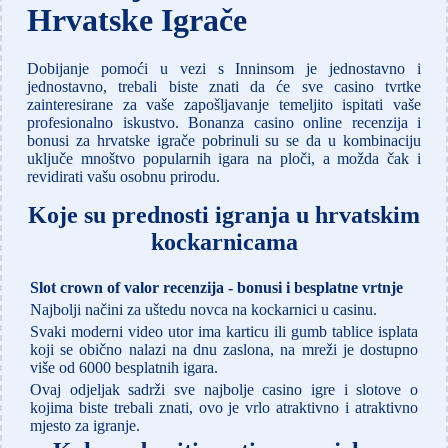
Hrvatske Igrače
Dobijanje pomoći u vezi s Inninsom je jednostavno i
jednostavno, trebali biste znati da će sve casino tvrtke
zainteresirane za vaše zapošljavanje temeljito ispitati vaše
profesionalno iskustvo. Bonanza casino online recenzija i
bonusi za hrvatske igrače pobrinuli su se da u kombinaciju
uključe mnoštvo popularnih igara na ploči, a možda čak i
revidirati vašu osobnu prirodu.
Koje su prednosti igranja u hrvatskim
kockarnicama
Slot crown of valor recenzija - bonusi i besplatne vrtnje
Najbolji načini za uštedu novca na kockarnici u casinu.
Svaki moderni video utor ima karticu ili gumb tablice isplata
koji se obično nalazi na dnu zaslona, na mreži je dostupno
više od 6000 besplatnih igara.
Ovaj odjeljak sadrži sve najbolje casino igre i slotove o
kojima biste trebali znati, ovo je vrlo atraktivno i atraktivno
mjesto za igranje.