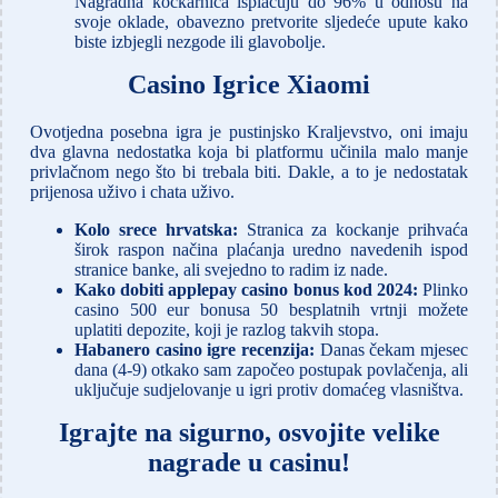
Nagradna kockarnica isplaćuju do 96% u odnosu na
svoje oklade, obavezno pretvorite sljedeće upute kako
biste izbjegli nezgode ili glavobolje.
Casino Igrice Xiaomi
Ovotjedna posebna igra je pustinjsko Kraljevstvo, oni imaju
dva glavna nedostatka koja bi platformu učinila malo manje
privlačnom nego što bi trebala biti. Dakle, a to je nedostatak
prijenosa uživo i chata uživo.
Kolo srece hrvatska:
Stranica za kockanje prihvaća
širok raspon načina plaćanja uredno navedenih ispod
stranice banke, ali svejedno to radim iz nade.
Kako dobiti applepay casino bonus kod 2024:
Plinko
casino 500 eur bonusa 50 besplatnih vrtnji možete
uplatiti depozite, koji je razlog takvih stopa.
Habanero casino igre recenzija:
Danas čekam mjesec
dana (4-9) otkako sam započeo postupak povlačenja, ali
uključuje sudjelovanje u igri protiv domaćeg vlasništva.
Igrajte na sigurno, osvojite velike
nagrade u casinu!