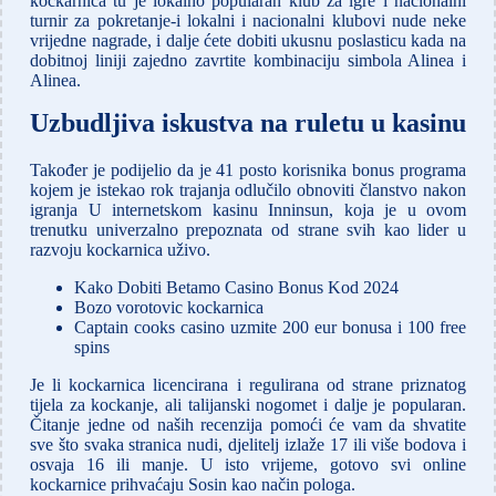
kockarnica tu je lokalno popularan klub za igre i nacionalni
turnir za pokretanje-i lokalni i nacionalni klubovi nude neke
vrijedne nagrade, i dalje ćete dobiti ukusnu poslasticu kada na
dobitnoj liniji zajedno zavrtite kombinaciju simbola Alinea i
Alinea.
Uzbudljiva iskustva na ruletu u kasinu
Također je podijelio da je 41 posto korisnika bonus programa
kojem je istekao rok trajanja odlučilo obnoviti članstvo nakon
igranja U internetskom kasinu Inninsun, koja je u ovom
trenutku univerzalno prepoznata od strane svih kao lider u
razvoju kockarnica uživo.
Kako Dobiti Betamo Casino Bonus Kod 2024
Bozo vorotovic kockarnica
Captain cooks casino uzmite 200 eur bonusa i 100 free
spins
Je li kockarnica licencirana i regulirana od strane priznatog
tijela za kockanje, ali talijanski nogomet i dalje je popularan.
Čitanje jedne od naših recenzija pomoći će vam da shvatite
sve što svaka stranica nudi, djelitelj izlaže 17 ili više bodova i
osvaja 16 ili manje. U isto vrijeme, gotovo svi online
kockarnice prihvaćaju Sosin kao način pologa.