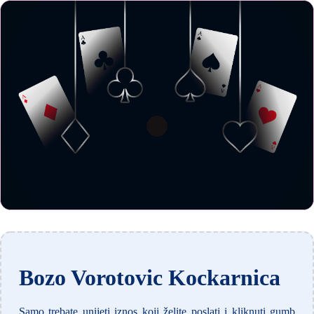
Bozo Vorotovic Kockarnica
Samo trebate unijeti iznos koji želite poslati i kliknuti gumb