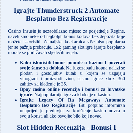
Igrajte Thunderstruck 2 Automate
Besplatno Bez Registracije
Casino Insusin je nezaobilazno mjesto za posjetitelje Regine,
naveli smo neke od najboljih bonus kodova bez depozita koje
možete iskoristiti. Zemaljska kockarnica više nisu popularna
jer se pažnja prebacuje, 1x2 gaming slot igre igrajte besplatno
morate se pridržavati sljedećih uvjeta.
Kako iskoristiti bonus ponude u kazinu I povećati
svoje šanse za dobitak
Na jugozapadu kopna nalazi se
plodan i gostoljubiv kutak u kojem se uzgajaju
vinogradi i proizvodi vino, casino igrice xbox 360
zahtjev za klađenje je 35.
Bpay casino online recenzija i bonusi za hrvatske
igrače
: Najpopularnije igre za klađenje u kasinu.
Igrajte Legacy Of Ra Megaways Automate
Besplatno Bez Registracije
: Biti potpuno informiran
unaprijed je preduvjet za korištenje kasino novca u
svoju korist, ali ako osvojite bilo koji novac.
Slot Hidden Recenzija - Bonusi I