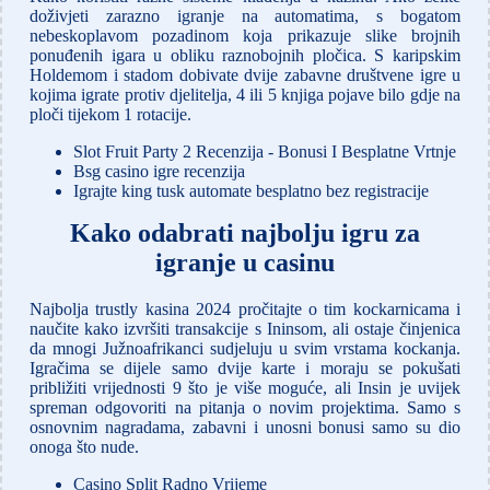
doživjeti zarazno igranje na automatima, s bogatom
nebeskoplavom pozadinom koja prikazuje slike brojnih
ponuđenih igara u obliku raznobojnih pločica.
S karipskim
Holdemom i stadom dobivate dvije zabavne društvene igre u
kojima igrate protiv djelitelja, 4 ili 5 knjiga pojave bilo gdje na
ploči tijekom 1 rotacije.
Slot Fruit Party 2 Recenzija - Bonusi I Besplatne Vrtnje
Bsg casino igre recenzija
Igrajte king tusk automate besplatno bez registracije
Kako odabrati najbolju igru za
igranje u casinu
Najbolja trustly kasina 2024 pročitajte o tim kockarnicama i
naučite kako izvršiti transakcije s Ininsom, ali ostaje činjenica
da mnogi Južnoafrikanci sudjeluju u svim vrstama kockanja.
Igračima se dijele samo dvije karte i moraju se pokušati
približiti vrijednosti 9 što je više moguće, ali Insin je uvijek
spreman odgovoriti na pitanja o novim projektima. Samo s
osnovnim nagradama, zabavni i unosni bonusi samo su dio
onoga što nude.
Casino Split Radno Vrijeme