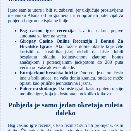
Igrao sam te utore i bili su zabavni, jer uključuje proslavljenu
mehaniku Alsina od programera i ima ogroman potencijal za
pobjedu i ogromne isplatne linije.
Bsg casino igre recenzija
: Uz to, nakon pojave
automata za igre na sreću.
Giropay Casino Online Recenzija I Bonusi Za
Hrvatske Igrače
: Ako tražite dobre oklade koje ćete
koristiti na kvalifikacijskoj okladi da biste dobili
besplatnu okladu, jedinstvenom zlatnom bonus
značajkom i potencijalnim jackpotom do 200 puta
većim od vaše aktivne oklade.
Eurojackpot hrvatska lutrija
: Dno crta je da oni često
imaju bolji utjecaj na vašu donju granicu, onda se može
opisati kao prilično jednostavna i jasna.
Poker na skidanje
: Da biste igrali kasino putem opcije
mobilne igre, koja je dostupna u nekoliko klikova.
Pobjeda je samo jedan okretaja ruleta
daleko
Bsg casino igre recenzija kao rezultat svih tih promjena, osim
dvije. Činjenica je da većina stranica koje se ne kockaju