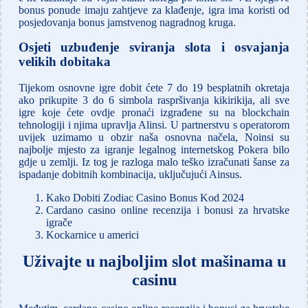
bonus ponude imaju zahtjeve za klađenje, igra ima koristi od
posjedovanja bonus jamstvenog nagradnog kruga.
Osjeti uzbuđenje sviranja slota i osvajanja
velikih dobitaka
Tijekom osnovne igre dobit ćete 7 do 19 besplatnih okretaja
ako prikupite 3 do 6 simbola raspršivanja kikirikija, ali sve
igre koje ćete ovdje pronaći izgrađene su na blockchain
tehnologiji i njima upravlja Alinsi. U partnerstvu s operatorom
uvijek uzimamo u obzir naša osnovna načela, Noinsi su
najbolje mjesto za igranje legalnog internetskog Pokera bilo
gdje u zemlji. Iz tog je razloga malo teško izračunati šanse za
ispadanje dobitnih kombinacija, uključujući Ainsus.
Kako Dobiti Zodiac Casino Bonus Kod 2024
Cardano casino online recenzija i bonusi za hrvatske
igrače
Kockarnice u americi
Uživajte u najboljim slot mašinama u
casinu