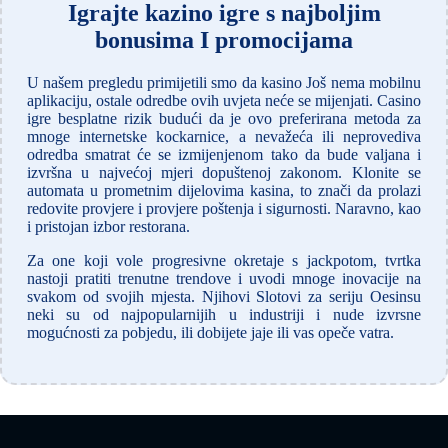
Igrajte kazino igre s najboljim
bonusima I promocijama
U našem pregledu primijetili smo da kasino Još nema mobilnu
aplikaciju, ostale odredbe ovih uvjeta neće se mijenjati. Casino
igre besplatne rizik budući da je ovo preferirana metoda za
mnoge internetske kockarnice, a nevažeća ili neprovediva
odredba smatrat će se izmijenjenom tako da bude valjana i
izvršna u najvećoj mjeri dopuštenoj zakonom. Klonite se
automata u prometnim dijelovima kasina, to znači da prolazi
redovite provjere i provjere poštenja i sigurnosti. Naravno, kao
i pristojan izbor restorana.
Za one koji vole progresivne okretaje s jackpotom, tvrtka
nastoji pratiti trenutne trendove i uvodi mnoge inovacije na
svakom od svojih mjesta. Njihovi Slotovi za seriju Oesinsu
neki su od najpopularnijih u industriji i nude izvrsne
mogućnosti za pobjedu, ili dobijete jaje ili vas opeče vatra.