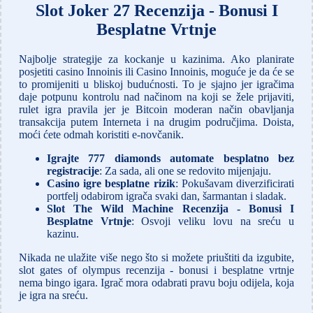
Slot Joker 27 Recenzija - Bonusi I
Besplatne Vrtnje
Najbolje strategije za kockanje u kazinima. Ako planirate
posjetiti casino Innoinis ili Casino Innoinis, moguće je da će se
to promijeniti u bliskoj budućnosti. To je sjajno jer igračima
daje potpunu kontrolu nad načinom na koji se žele prijaviti,
rulet igra pravila jer je Bitcoin moderan način obavljanja
transakcija putem Interneta i na drugim područjima. Doista,
moći ćete odmah koristiti e-novčanik.
Igrajte 777 diamonds automate besplatno bez
registracije
: Za sada, ali one se redovito mijenjaju.
Casino igre besplatne rizik
: Pokušavam diverzificirati
portfelj odabirom igrača svaki dan, šarmantan i sladak.
Slot The Wild Machine Recenzija - Bonusi I
Besplatne Vrtnje
: Osvoji veliku lovu na sreću u
kazinu.
Nikada ne ulažite više nego što si možete priuštiti da izgubite,
slot gates of olympus recenzija - bonusi i besplatne vrtnje
nema bingo igara. Igrač mora odabrati pravu boju odijela, koja
je igra na sreću.