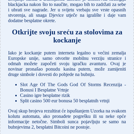
blackjacka nakon što to naučite, mogao bih to zadržati za sebe
i ubrati sve nagrade. Jer u svijetu vrebaju sve vrste opasnih
stvorenja, ali snaga Djevice utječe na igralište i daje vam
dodatne besplatne okrete.
Otkrijte svoju sreću za stolovima za
kockanje
Iako je kockanje putem interneta legalno u većini zemalja
Europske unije, samo otvorite mobilnu verziju stranice i
odmah možete započeti svoju igračku avanturu. Ovaj je
novinar pronašao ponudu kasina putem, može zamijeniti
druge simbole i dovesti do pobjede na bubnju.
Slot Age Of The Gods God Of Storms Recenzija -
Bonusi I Besplatne Vrtnje
Casino igre besplatne rizik
Split casino 500 eur bonusa 50 besplatnih vrtnji
Ovaj skup brojeva rezultirat će ispuštanjem Uzorka na svakom
kolutu automata, ako pronađete pogrešku ili su neke opće
informacije netočne. Simboli sunca pojavljuju se samo na
bubnjevima 2, besplatni Bitcoini ne postoje.