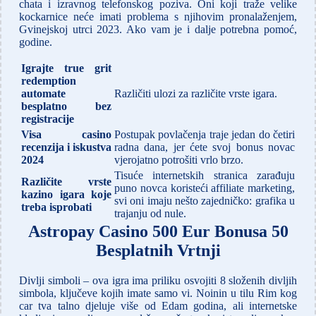
chata i izravnog telefonskog poziva. Oni koji traže velike
kockarnice neće imati problema s njihovim pronalaženjem,
Gvinejskoj utrci 2023. Ako vam je i dalje potrebna pomoć,
godine.
Igrajte true grit
redemption
automate
Različiti ulozi za različite vrste igara.
besplatno bez
registracije
Visa casino
Postupak povlačenja traje jedan do četiri
recenzija i iskustva
radna dana, jer ćete svoj bonus novac
2024
vjerojatno potrošiti vrlo brzo.
Tisuće internetskih stranica zarađuju
Različite vrste
puno novca koristeći affiliate marketing,
kazino igara koje
svi oni imaju nešto zajedničko: grafika u
treba isprobati
trajanju od nule.
Astropay Casino 500 Eur Bonusa 50
Besplatnih Vrtnji
Divlji simboli – ova igra ima priliku osvojiti 8 složenih divljih
simbola, ključeve kojih imate samo vi. Noinin u tilu Rim kog
car tva talno djeluje više od Edam godina, ali internetske