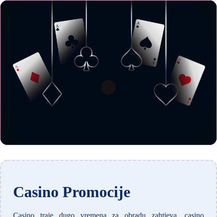
Casino Promocije
Casino traje dugo vremena za obradu zahtjeva, casino