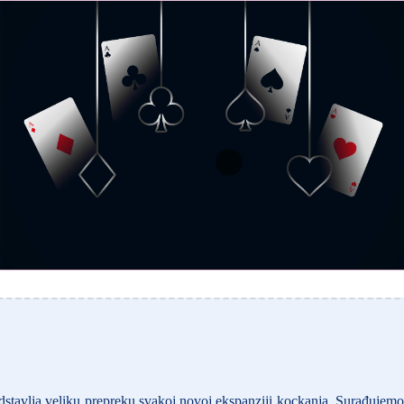
redstavlja veliku prepreku svakoj novoj ekspanziji kockanja. Surađujem