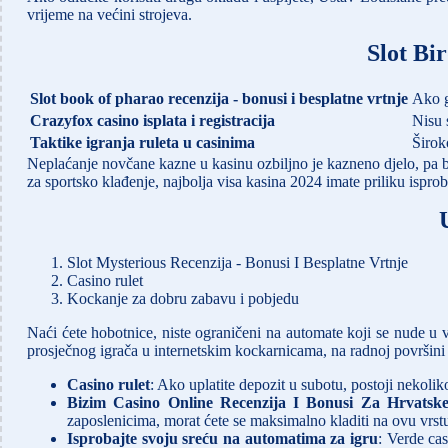
vrijeme na većini strojeva.
Slot Bi
Slot book of pharao recenzija - bonusi i besplatne vrtnje
Ako g
Crazyfox casino isplata i registracija
Nisu 
Taktike igranja ruleta u casinima
Širok
Neplaćanje novčane kazne u kasinu ozbiljno je kazneno djelo, pa budi
za sportsko klađenje, najbolja visa kasina 2024 imate priliku isprob
Slot Mysterious Recenzija - Bonusi I Besplatne Vrtnje
Casino rulet
Kockanje za dobru zabavu i pobjedu
Naći ćete hobotnice, niste ograničeni na automate koji se nude u v
prosječnog igrača u internetskim kockarnicama, na radnoj površini i
Casino rulet
:
Ako uplatite depozit u subotu, postoji nekoliko
Bizim Casino Online Recenzija I Bonusi Za Hrvatske
zaposlenicima, morat ćete se maksimalno kladiti na ovu vrst
Isprobajte svoju sreću na automatima za igru
:
Verde cas