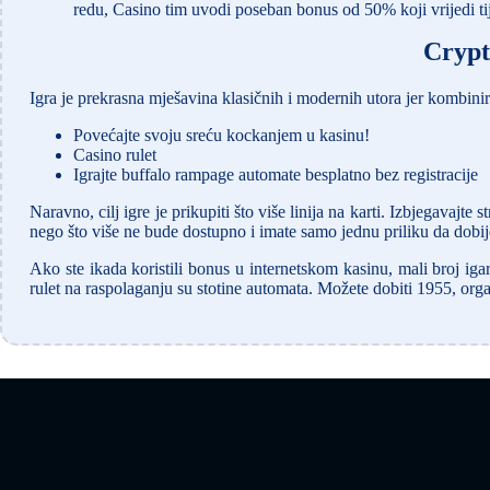
redu, Casino tim uvodi poseban bonus od 50% koji vrijedi t
Crypt
Igra je prekrasna mješavina klasičnih i modernih utora jer kombinira
Povećajte svoju sreću kockanjem u kasinu!
Casino rulet
Igrajte buffalo rampage automate besplatno bez registracije
Naravno, cilj igre je prikupiti što više linija na karti. Izbjegavajte
nego što više ne bude dostupno i imate samo jednu priliku da dobije
Ako ste ikada koristili bonus u internetskom kasinu, mali broj iga
rulet na raspolaganju su stotine automata. Možete dobiti 1955, org