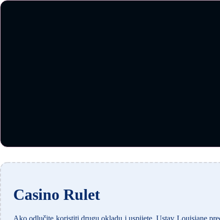
Casino Rulet
Ako odlučite koristiti drugu okladu i uspijete, Ustav Louisiane p