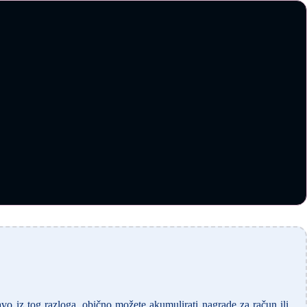
avo iz tog razloga, obično možete akumulirati nagrade za račun ili