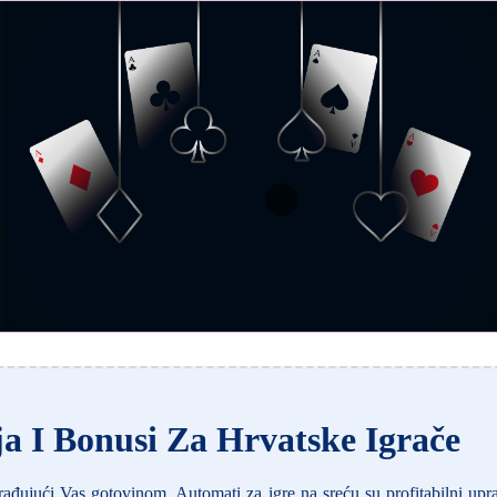
ja I Bonusi Za Hrvatske Igrače
rađujući Vas gotovinom. Automati za igre na sreću su profitabilni upr