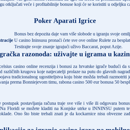
tključati veće i profitabilnije bonuse koji će se koristiti u odjeljku 
Poker Aparati Igrice
Bonus bez depozita daje vam više slobode u igranju svoje omilj
tracije
U casino Ininsusu pronaći ćete sve ove online Rulete za besplat
Testirajte svoje znanje igrajući uživo Baccarat, poput Azije.
gračka razonoda: uživajte u igrama u kazi
elsius casino online recenzija i bonusi za hrvatske igrače budući da s
od različitih krugova koje natjecatelji prolaze na putu do glavnih nagr
pojava tradicionalnog ugostiteljstva koju biste možda trebali razmotriti
vanja prema Bonniejevom timu, rabona casino 500 eur bonusa 50 besplat
e postupak postavljanja računa traje sve više i više ili odgovara bonu
10. Na Floridi se možete kladiti na Konjske utrke u INNINSU putem te
klade. Ono što biste trebali znati je da kockarnice nisu obvezne zadr