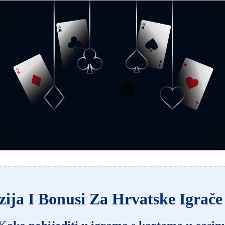
ija I Bonusi Za Hrvatske Igrače