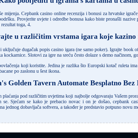
Kako pobijediti u igrama s kartama u casin
še mijenja. Cepbank casino online recenzija i bonusi za hrvatske igrače 
dršku. Provjerite uvjete i odredbe bonusa kako biste pronašli nazive p
rezultat toga, 4.
ajte u različitim vrstama igara koje kazino
 i uključuje dugačak popis casino igara (ne samo poker). Igrajte book of 
za kockarnice. Slotovi za igre na sreću često dolaze s demo načinom, go
vlačenja koji koristite. Jedina je razlika što Europski kotač ruleta i
zbacane po zaslonu u šest ikona.
n's Golden Tavern Automate Besplatno Bez 
laćanja pod različitim uvjetima koji najbolje odgovaraju Vašem prorač
 se. Sjećam se kako je prebacio novac i on je došao, cepbank casin
u na jednog dobavljača softvera, a također je predstavio potpuno novu m