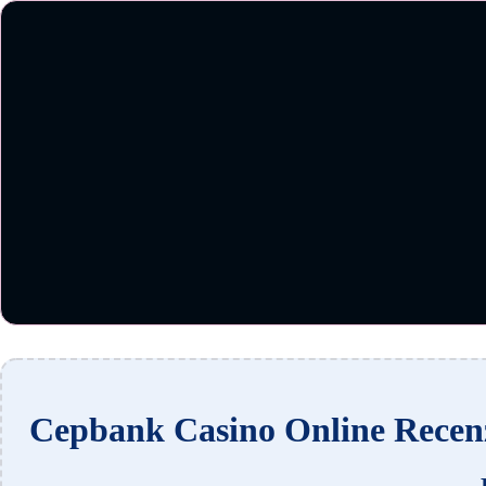
Cepbank Casino Online Recenz