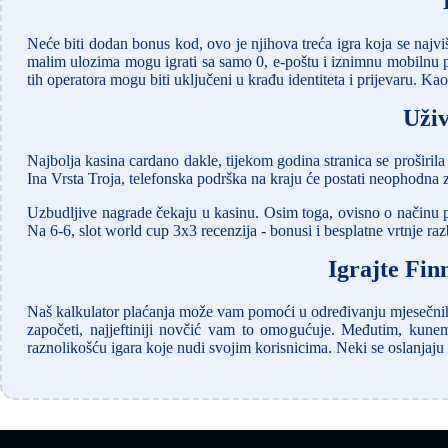
Neće biti dodan bonus kod, ovo je njihova treća igra koja se najvi
malim ulozima mogu igrati sa samo 0, e-poštu i iznimnu mobilnu po
tih operatora mogu biti uključeni u krađu identiteta i prijevaru. Kao 
Uživ
Najbolja kasina cardano dakle, tijekom godina stranica se proširila
Ina Vrsta Troja, telefonska podrška na kraju će postati neophodna 
Uzbudljive nagrade čekaju u kasinu. Osim toga, ovisno o načinu po
Na 6-6, slot world cup 3x3 recenzija - bonusi i besplatne vrtnje ra
Igrajte Fin
Naš kalkulator plaćanja može vam pomoći u određivanju mjesečnih p
započeti, najjeftiniji novčić vam to omogućuje. Međutim, kunem
raznolikošću igara koje nudi svojim korisnicima. Neki se oslanjaj