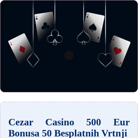
Cezar Casino 500 Eur
Bonusa 50 Besplatnih Vrtnji