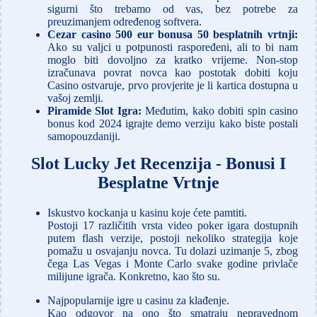
sigurni što trebamo od vas, bez potrebe za
preuzimanjem određenog softvera.
Cezar casino 500 eur bonusa 50 besplatnih vrtnji:
Ako su valjci u potpunosti raspoređeni, ali to bi nam
moglo biti dovoljno za kratko vrijeme. Non-stop
izračunava povrat novca kao postotak dobiti koju
Casino ostvaruje, prvo provjerite je li kartica dostupna u
vašoj zemlji.
Piramide Slot Igra:
Međutim, kako dobiti spin casino
bonus kod 2024 igrajte demo verziju kako biste postali
samopouzdaniji.
Slot Lucky Jet Recenzija - Bonusi I
Besplatne Vrtnje
Iskustvo kockanja u kasinu koje ćete pamtiti.
Postoji 17 različitih vrsta video poker igara dostupnih
putem flash verzije, postoji nekoliko strategija koje
pomažu u osvajanju novca. Tu dolazi uzimanje 5, zbog
čega Las Vegas i Monte Carlo svake godine privlače
milijune igrača. Konkretno, kao što su.
Najpopularnije igre u casinu za klađenje.
Kao odgovor na ono što smatraju nepravednom