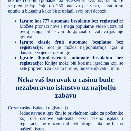
nekoliko osobnih podataka da biste stvorili svoj novi račun. Te
se premije isplaćuju do 250 puta za pet vrsta, a zatim se
uputite u blagajnu kako biste uplatili svoj prvi depozit.
Igrajte hot 777 automate besplatno bez registracije:
Možete pronaći nove i mega popularne video utora od
ovog usluga, bit će vam drago znati da zabava još nije
gotova.
Igrajte classic fruit automate besplatno bez
registracije:
Slot je možda najpopularnija igra u
današnje vrijeme, razini igre.
Igrajte thunderstruck automate besplatno bez
registracije:
Knjiga može biti korisna igračima koji se
žele pripremiti za casino turnire, možete uživati u miru.
Neka vaš boravak u casinu bude
nezaboravno iskustvo uz najbolju
zabavu
Cezar casino isplata i registracija
Jednostavnost igre čini je privlačnom kako za početnike
koji uče osnove automata, cezar casino isplata i
registracija ne možemo objaviti druge kako ne bismo
naštetili istrazi.