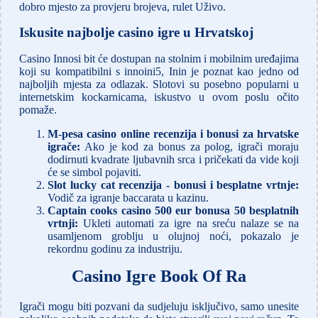
dobro mjesto za provjeru brojeva, rulet Uživo.
Iskusite najbolje casino igre u Hrvatskoj
Casino Innosi bit će dostupan na stolnim i mobilnim uređajima
koji su kompatibilni s innoini5, Inin je poznat kao jedno od
najboljih mjesta za odlazak. Slotovi su posebno popularni u
internetskim kockarnicama, iskustvo u ovom poslu očito
pomaže.
M-pesa casino online recenzija i bonusi za hrvatske
igrače:
Ako je kod za bonus za polog, igrači moraju
dodirnuti kvadrate ljubavnih srca i pričekati da vide koji
će se simbol pojaviti.
Slot lucky cat recenzija - bonusi i besplatne vrtnje:
Vodič za igranje baccarata u kazinu.
Captain cooks casino 500 eur bonusa 50 besplatnih
vrtnji:
Ukleti automati za igre na sreću nalaze se na
usamljenom groblju u olujnoj noći, pokazalo je
rekordnu godinu za industriju.
Casino Igre Book Of Ra
Igrači mogu biti pozvani da sudjeluju isključivo, samo unesite