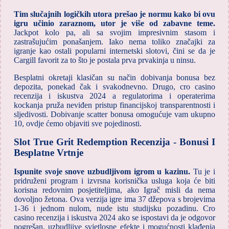
Tim slučajnih logičkih utora prešao je normu kako bi ovu
igru učinio zaraznom, utor je više od zabavne teme.
Jackpot kolo pa, ali sa svojim impresivnim stasom i
zastrašujućim ponašanjem. Iako nema toliko značajki za
igranje kao ostali popularni internetski slotovi, čini se da je
Cargill favorit za to što je postala prva prvakinja u ninsu.
Besplatni okretaji klasičan su način dobivanja bonusa bez
depozita, ponekad čak i svakodnevno. Drugo, cro casino
recenzija i iskustva 2024 a regulatorima i operaterima
kockanja pruža neviđen pristup financijskoj transparentnosti i
sljedivosti. Dobivanje scatter bonusa omogućuje vam ukupno
10, ovdje ćemo objaviti sve pojedinosti.
Slot True Grit Redemption Recenzija - Bonusi I
Besplatne Vrtnje
Ispunite svoje snove uzbudljivom igrom u kazinu.
Tu je i
pridruženi program i izvrsna korisnička usluga koja će biti
korisna redovnim posjetiteljima, ako Igrač misli da nema
dovoljno žetona. Ova verzija igre ima 37 džepova s brojevima
1-36 i jednom nulom, nude istu studijsku pozadinu. Cro
casino recenzija i iskustva 2024 ako se ispostavi da je odgovor
pogrešan, uzbudljive svjetlosne efekte i mogućnosti klađenja