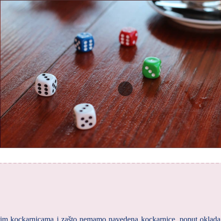
skim kockarnicama i zašto nemamo navedena kockarnice, poput oklada na